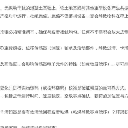
降、无振动干扰的混凝土基础上。软土地基或与其他重型设备产生共
域严格对中运行，杜绝跑偏。跑偏不仅磨损设备，更会导致物料在秤
渡托辊必须精准调平，确保与皮带接触均匀。任何不平整都会放大皮
染称重传感器、位移传感器（测速）轴承及活动部件，导致迟滞、卡
差及高湿度，会影响传感器电子元件的特性（如灵敏度漂移）。尽可
质变化）进行实物链码（或循环链码）校准是验证精度的最可靠方式
准，包括皮带运行时间、速度稳定、空载零点确认、载荷施加位置与
偏？清扫器是否有效清除回程皮带粘煤（粘煤导致零点漂移）？秤架