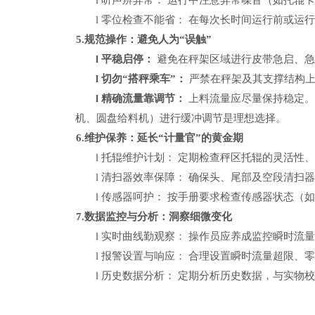
l
听声辨异常：
运行中注意异常噪音（如托辊
l
零位检查不能省：
在每次长时间运行前或运
5.规范操作：避免人为“误触”
l
平稳启停：
避免在秤架区域进行皮带急启、
l
切勿
“搭秤乘车”：
严禁在秤架及其支撑结构
l
精确流量靠调节：
上料流量应尽量保持稳定
机、圆盘给料机）进行缓冲调节是理想选择。
6.维护保养：延长“计量官”的黄金期
l
托辊维护计划：
定期检查秤区托辊的灵活性
l
清扫器效率保障：
确保头、尾部及空段清扫
l
传感器呵护：
按手册要求检查传感器状态（
7.数据监控与分析：洞察细微变化
l
实时曲线勤观察：
操作员应养成监控瞬时流
l
报警设置与响应：
合理设置瞬时流量超限、
l
历史数据分析：
定期分析历史数据，与实物