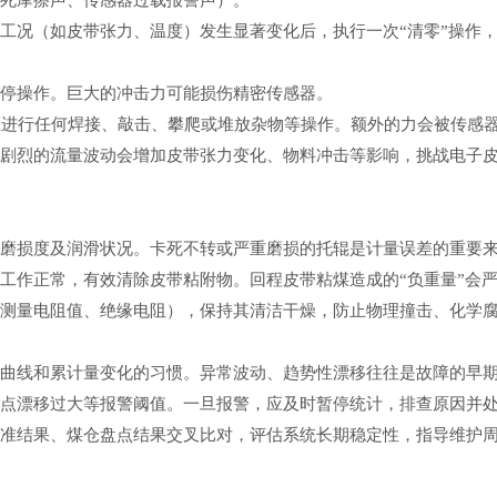
卡死摩擦声、传感器过载报警声）。
行工况（如皮带张力、温度）发生显著变化后，执行一次
“清零”操作
急停操作。巨大的冲击力可能损伤精密传感器。
上进行任何焊接、敲击、攀爬或堆放杂物等操作。额外的力会被传感
。剧烈的流量波动会增加皮带张力变化、物料冲击等影响，挑战电子
、磨损度及润滑状况。卡死不转或严重磨损的托辊是计量误差的重要
器工作正常，有效清除皮带粘附物。回程皮带粘煤造成的
“负重量”会
如测量电阻值、绝缘电阻），保持其清洁干燥，防止物理撞击、化学
量曲线和累计量变化的习惯。异常波动、趋势性漂移往往是故障的早
零点漂移过大等报警阈值。一旦报警，应及时暂停统计，排查原因并
校准结果、煤仓盘点结果交叉比对，评估系统长期稳定性，指导维护