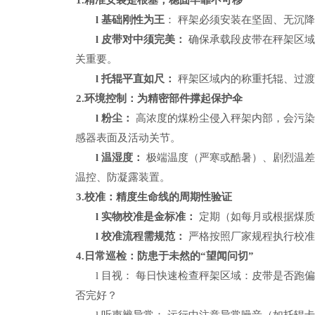
1.精准安装是根基，稳固牢靠不可移
l
基础刚性为王
：
秤架必须安装在坚固、无沉
l
皮带对中须完美：
确保承载段皮带在秤架区
关重要。
l
托辊平直如尺：
秤架区域内的称重托辊、过
2.环境控制：为精密部件撑起保护伞
l
粉尘：
高浓度的煤粉尘侵入秤架内部，会污
感器表面及活动关节。
l
温湿度：
极端温度（严寒或酷暑）、剧烈温
温控、防凝露装置。
3.校准：精度生命线的周期性验证
l
实物校准是金标准：
定期（如每月或根据煤
l
校准流程需规范：
严格按照厂家规程执行校
4.日常巡检：防患于未然的“望闻问切”
l
目视：
每日快速检查秤架区域：皮带是否跑
否完好？