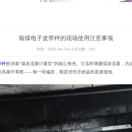
输煤电子皮带秤的现场使用注意事项
时间：2026-Jan-Tue 点击次数：542
带秤
扮演着
“
煤炭流量
计量官
”的核心角色。它实时测量煤炭流量，为
在风暴中掌舵——每一
吨
偏差，都是对经济效益的直接侵蚀。