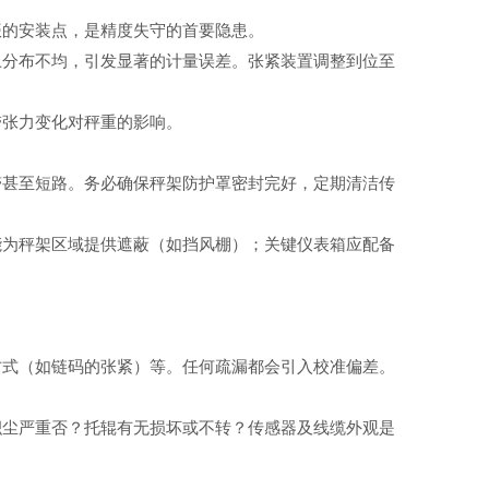
振的安装点，是精度失守的首要隐患。
上分布不均，引发显著的计量误差。张紧装置调整到位至
带张力变化对秤重的影响。
滞甚至短路。务必确保秤架防护罩密封完好，定期清洁传
能为秤架区域提供遮蔽（如挡风棚）；关键仪表箱应配备
。
方式（如链码的张紧）等。任何疏漏都会引入校准偏差。
积尘严重否？托辊有无损坏或不转？传感器及线缆外观是