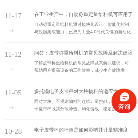
稳定运行，为生产控制、能源管理、贸易结算提供
持续、可靠、准确的计量数据支撑。...
11-17
在工业生产中，自动称重定量给料机可应用于
哪些系统方案中？
自动称重定量给料机通过模块化设计、智能化控制
与数据集成能力，已成为工业4.0时代关键的自动化
作业设备。其应用场景覆盖从原料处理到成品包装
再到生产监管的全流程，不仅提升了生产效率与产
11-12
问答：皮带称重给料机的常见故障及解决建议
品质量，更推动了传统工业向数字化、网络化方向
转型升级。...
了解皮带称重给料机的常见故障及其解决建议，可
帮助用户提高设备的工作效率，减少生产故障发
生。...
11-05
多托辊电子皮带秤对大块物料的适应性
面对大块、不规则物料的连续计量挑战，多托辊电
子皮带秤以其分散冲击、均化偏载、稳定皮带、消
除盲区、延长有效称量段的综合优势，展现出无可
比拟的适应性。...
10-28
电子皮带秤的秤架是如何影响其计量精准度