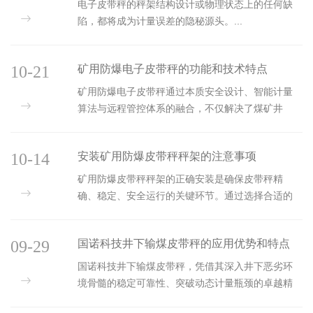
的？
电子皮带秤的秤架结构设计或物理状态上的任何缺
陷，都将成为计量误差的隐秘源头。...
10-21
矿用防爆电子皮带秤的功能和技术特点
矿用防爆电子皮带秤通过本质安全设计、智能计量
算法与远程管控体系的融合，不仅解决了煤矿井
下“安全计量难、数据滞后、管理低效”的痛点，更推
动了煤炭生产向“少人化、可视化、精准化”方向演
10-14
安装矿用防爆皮带秤秤架的注意事项
进。...
矿用防爆皮带秤秤架的正确安装是确保皮带秤精
确、稳定、安全运行的关键环节。通过选择合适的
安装位置、进行垂直和水平校正、确保皮带对齐、
固定连接部件、加强防爆电气系统的接地与防护，
09-29
国诺科技井下输煤皮带秤的应用优势和特点
并进行定期检查与维护，可以有效提高皮带秤的工
作效率和计量精度。...
国诺科技井下输煤皮带秤，凭借其深入井下恶劣环
境骨髓的稳定可靠性、突破动态计量瓶颈的卓越精
确性，以及与智能化矿山建设脉搏同频的互联互通